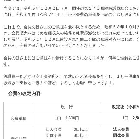
当所では、令和６年１２月２日（月）開催の第１７３回臨時議員総会にお
され、令和７年度（令和７年４月）から会費の単価を下記のとおり改定さ
これまで、会員の皆さまのご負担を最小限とするため、昭和５８年１０月
き、会員拡大をはじめ各種収入の確保と経費節減などの努力を続けてまい
した展開、昭和６１年１２月に建設された商工会館の修繕対応をはじめ、
のため、会費の改定をさせていただくこととなりました。
会員の皆さまにはご負担をお掛けすることになりますが、何卒ご理解とご
す。
役職員一丸となり商工会議所として求められる使命を全うし、より一層事
き続きご支援とご協力のほど、よろしくお願い申し上げます。
会費の改定内容
現 行
改定後（令和7
1口 1,800円
1口 2,5
会費単価
法人会員 8口以上
法人会員 
団体会員 8口以上
団体会員 
基準口数