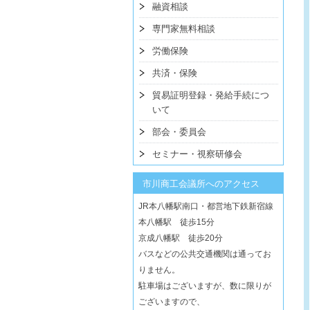
融資相談
専門家無料相談
労働保険
共済・保険
貿易証明登録・発給手続につ
いて
部会・委員会
セミナー・視察研修会
市川商工会議所へのアクセス
JR本八幡駅南口・都営地下鉄新宿線
本八幡駅 徒歩15分
京成八幡駅 徒歩20分
バスなどの公共交通機関は通ってお
りません。
駐車場はございますが、数に限りが
ございますので、