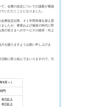
いて、会費の改定についての議案が審議
せていただくことになりました。
の会費改定以降、４１年間単価を据え置
りましたが、事業および施策の時代に即
会員の皆さまへのサービスの維持・向上
協力を賜りますようお願い申し上げま
業活動に取り組んでまいりますので、引
年4月～）
00円
8口以上
8口以上