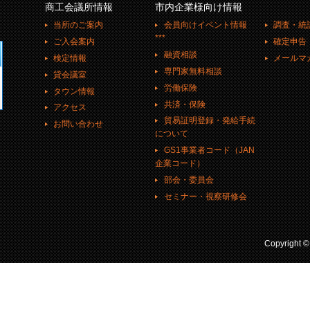
商工会議所情報
市内企業様向け情報
当所のご案内
会員向けイベント情報
調査・統
***
ご入会案内
確定申告
融資相談
検定情報
メールマ
専門家無料相談
貸会議室
労働保険
タウン情報
共済・保険
アクセス
貿易証明登録・発給手続
お問い合わせ
について
GS1事業者コード（JAN
企業コード）
部会・委員会
セミナー・視察研修会
Copyright 