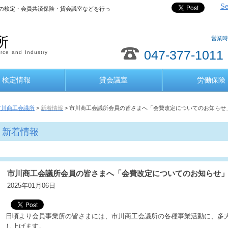
Se
の検定・会員共済保険・貸会議室などを行っ
所
営業時
047-377-1011
ce and Industry
検定情報
貸会議室
労働保険
市川商工会議所
>
新着情報
> 市川商工会議所会員の皆さまへ「会費改定についてのお知らせ
新着情報
市川商工会議所会員の皆さまへ「会費改定についてのお知らせ
2025年01月06日
日頃より会員事業所の皆さまには、市川商工会議所の各種事業活動に、多
し上げます。